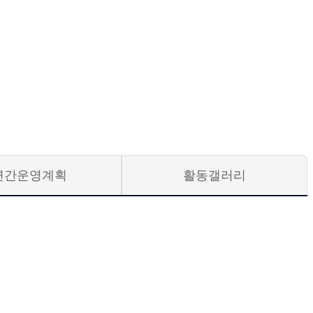
연간운영계획
활동갤러리