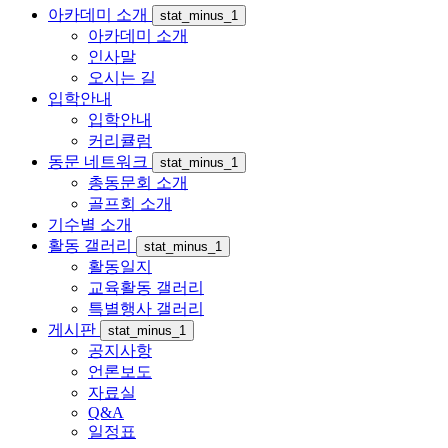
아카데미 소개
stat_minus_1
아카데미 소개
인사말
오시는 길
입학안내
입학안내
커리큘럼
동문 네트워크
stat_minus_1
총동문회 소개
골프회 소개
기수별 소개
활동 갤러리
stat_minus_1
활동일지
교육활동 갤러리
특별행사 갤러리
게시판
stat_minus_1
공지사항
언론보도
자료실
Q&A
일정표